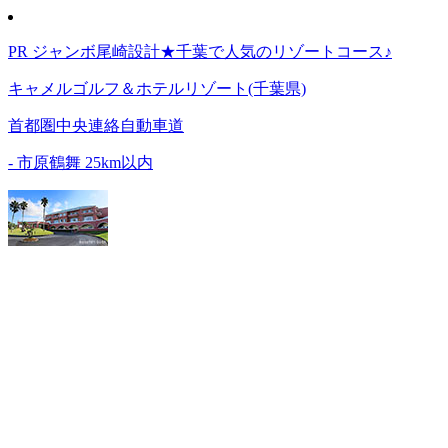
PR ジャンボ尾崎設計★千葉で人気のリゾートコース♪
キャメルゴルフ＆ホテルリゾート(千葉県)
首都圏中央連絡自動車道
-
市原鶴舞 25km以内